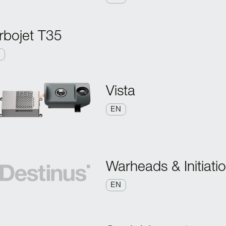
rbojet T35
N
Vista
EN
Warheads & Initiat
EN