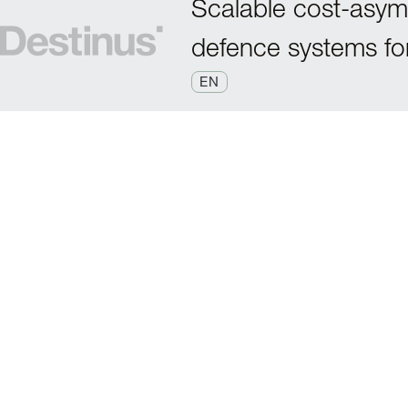
Scalable cost-asymm
defence systems for
EN