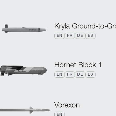
Kryla Ground-to-G
EN
FR
DE
ES
Hornet Block 1
EN
FR
DE
ES
Vorexon
EN