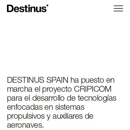
Kryla
Ruta
Hornet
Vorexon
DESTINUS SPAIN ha puesto en
Subsystems
marcha el proyecto CRIPICOM
Company
para el desarrollo de tecnologías
About
enfocadas en sistemas
News
Careers
propulsivos y auxiliares de
Contact us
aeronaves.